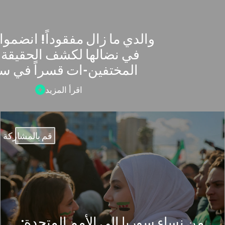
والدي ما زال مفقوداً! انضموا 
في نضالها لكشف الحقيقة
المختفين-ات قسراً في سو
اقرأ المزيد
قم بالمشاركة
من نساء سوريا إلى الأمم المتحدة: