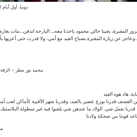
دوما، أول أيام العيد ٢٠١٤ تصوير عب
نزور المقبرة، يجينا خالي محمود ياخذنا معه… البارحة اندفن…مات بغار
ز عن زيارة المقبرة بصباح العيد مع أمي، ولا قدرت حتى أعزيها بأ
محمد نور مطر – الرقة ٢٠١٣ تصوير محمد الخط
ة. هاد هوه العيد
 القصف قدرنا نوزع عصير بالعيد، وقدرنا نجهز الأقبية كأماكن لعب آمن
درنا نعمل شي. الولاد ما عندهن شي يلعبوا فيه غير سطولة البلاستيك، 
اخد قوتنا من ضحكة ولادنا
مح