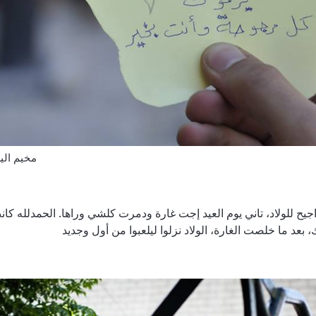
مخيم اليرموك، ٢٠١٤ 
اجيح للولاد، تاني يوم العيد إجت غارة ودمرت كلشي وراها. الحمدلله كان
عد ما خلصت الغارة، الولاد نزلوا ليلعبوا من أول وجديد