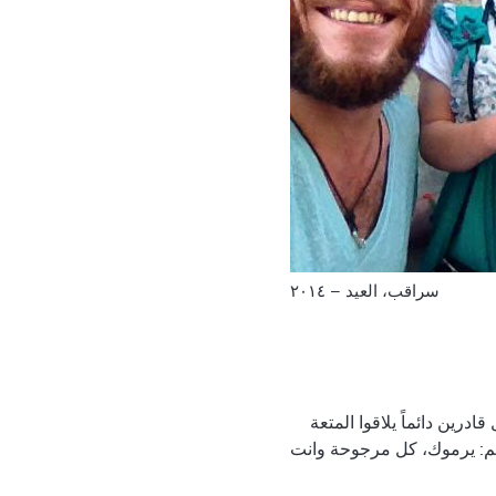
سراقب، العيد – ٢٠١٤
درين دائماً يلاقوا المتعة
هم: يرموك، كل مرجوحة وانت