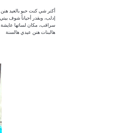
إدلب، وبقدر أحياناً شوف بي
سراقب، مكان لساتها عايشة ف
هالبنات هنن عيدي هالسنة