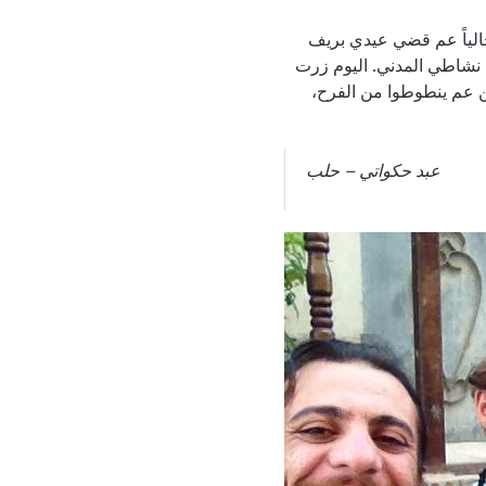
أكتر شي كنت حبو بالعيد هنن بنات إختي، كانت اختي تجي لعنا الصبح، ويفيقوني وهنن عم يتضحكوا. حالياً عم قضي عيدي بريف
 نشاطي المدني. اليوم زرت
ن عم ينطوطوا من الفرح،
عبد حكواتي – حلب