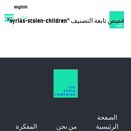
english
القائمة
قصص تابعة التصنيف "syrias-stolen-children"
من نحن
المفكرة
الصفحة الرئيسية
الصفحة
الرئيسية
من نحن
المفكرة