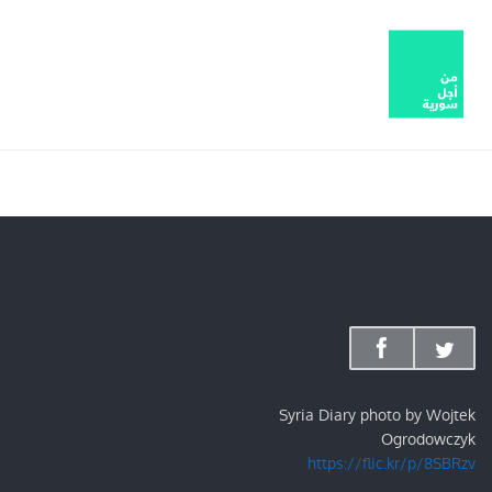
Syria Diary photo by Wojtek
Ogrodowczyk
https://flic.kr/p/8SBRzv